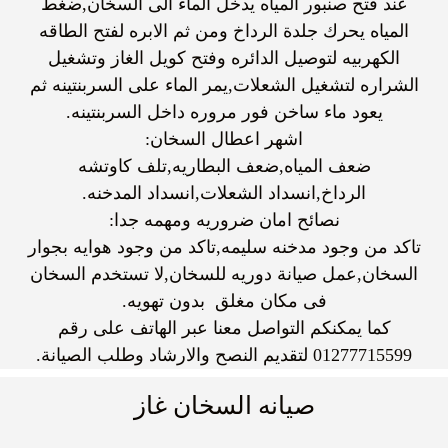
عند فتح صنبور المياه يدخل الماء الى السخان,ضغط
المياه يحرك جلدة الرداخ ومن ثم الابره لفتح الطاقه
الكهربيه لتوصيل الدائره وفتح كويل الغاز وتشغيل
الشراره لتشغيل الشعلات,يمر الماء على السربنتينه ثم
يعود ماء ساخن فور مروره داخل السربنتينه.
اشهر اعطال السخان:
ضعف المياه,ضعف البطاريه,تلف كاوتشه
الرداخ,انسداد الشعلات,انسداد المدخنه.
نصائح امان ضروريه ومهمه جدا:
تاكد من وجود مدخنه سليمه,تاكد من وجود هوايه بجوار
السخان,عمل صيانة دوريه للسخان,لا تستخدم السخان
فى مكان مغلق بدون تهويه.
كما يمكنكم التواصل معنا عبر الهاتف على رقم
01277715599 لتقديم النصح والارشاد وطلب الصيانة.
صيانه السخان غاز