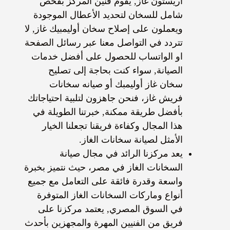
أريستون غاز, يقوم فنين المركز بفحص
شامل للسخان لتحديد الأعطال الموجودة
ويعملون على
إصلاح سخان أوليمبيك غاز
, لا
تتردد في التواصل معنا عبر رسائل الصفحة
او الواتساب للحصول على أفضل خدمات
الصيانة, سواء كنت بحاجة إلى
ت
صليح
سخان غاز أوليمبك
أو
صيانه سخانات
فريش غاز
، فنحن جاهزون لتلبية احتياجاتك
بأفضل طريقة ممكنة, خبرتنا الطويلة في
هذا المجال وكفاءة فريقنا تجعلنا الخيار
الأمثل ل
صيانة سخانات الغاز
.
يعد مركزنا الرائد في مجال صيانة
السخانات الغاز في مصر، حيث نتميز بخبرة
واسعة وقدرة فائقة على التعامل مع جميع
أنواع وماركات السخانات الغاز المتوفرة
في السوق المصري, يعتمد مركزنا على
فريق من الفنيين المهرة والمجهزين بأحدث