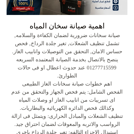
اهمية صيانة سخان المياه
صيانة سخانات ضرورية لضمان الكفاءة والسلامه,
تشمل تنظيف الشعلات, تغير جلدة الرداخ, فحص
حساس الامان, التحقق من التوصيلات وانابيب الغاز.
ينصح بالاتصال بخدمة الصيانة المعتمده السريعه
01277715599 عند حدوث اعطال او فى حالات
الطوارئ.
اهم خطوات صيانة سخانات الغاز الطبيعى
الفحص الشامل: يتم فحص الجهاز والتحقق من عدم
اى تسريبات من انابيب الغاز او وصلات المياه
وكذالك فحص الدائره الكهربائيه والبطاريات.
تنظيف الشعلات والمبادل الحرارى: ويتمثل فى ازالة
الرواسب والاتربه والمعوقات لضمان احتراق جيد.
استبدال الاجزاء التالفه: تغير جلدة الرداخ باخرى