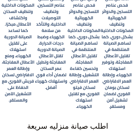
فحص عناصر
فحص عناصر
عناصر التسخين،
المكونات الداخلية
التسخين والدوائر
التسخين والدوائر
وتنظيف
وتنظيف السخان
الكهربائية
الكهربائية
التوصيلات
واكتشاف
وتنظيف
وتنظيف
الداخلية، والتأكد
الأعطال مبكرًا.
المكونات الداخلية
المكونات الداخلية
من سلامة
كما تساعد
بشكل دوري. كما
بشكل دوري. كما
الكهرباء وضبط
الصيانة الدورية
تساهم الصيانة
تساهم الصيانة
درجات الحرارة.
على تقليل
المنتظمة في
المنتظمة في
الصيانة الدورية
استهلاك
تقليل الأعطال
تقليل الأعطال
تقلل الأعطال
الكهرباء، ومنع
المفاجئة، وتوفير
المفاجئة،
المفاجئة وتطيل
الأعطال المفاجئة،
استهلاك
وتحسين كفاءة
عمر السخان
وإطالة العمر
الكهرباء، وإطالة
التشغيل، وإطالة
لضمان أداء قوي
الافتراضي لسخان
العمر الافتراضي
العمر الافتراضي
واستهلاك كهرباء
فريش الفوري مع
لسخان بومان
لسخان فيتو
أفضل.
الحفاظ على
الفوري لضمان
الفوري مع تقليل
التشغيل الآمن
تشغيل آمن
استهلاك
والمستقر.
ومستقر.
الكهرباء.
اطلب صيانة منزليه سريعة