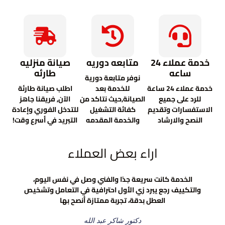
خدمة عملاء 24
متابعه دوريه
صيانة منزليه
ساعه
طارئه
نوفر متابعة دورية
خدمة عملاء 24 ساعة
للخدمة بعد
اطلب صيانة طارئة
للرد على جميع
الصيانة,حيث نتاكد من
الآن, فريقنا جاهز
الاستفسارات وتقديم
كفائة التشغيل
للتدخل الفوري وإعادة
النصح والارشاد
والخدمة المقدمه
التبريد في أسرع وقت!
اراء بعض العملاء
الخدمة كانت سريعة جدًا والفني وصل في نفس اليوم،
والتكييف رجع يبرد زي الأول احترافية في التعامل وتشخيص
العطل بدقة، تجربة ممتازة أنصح بها
دكتور شاكر عبد الله