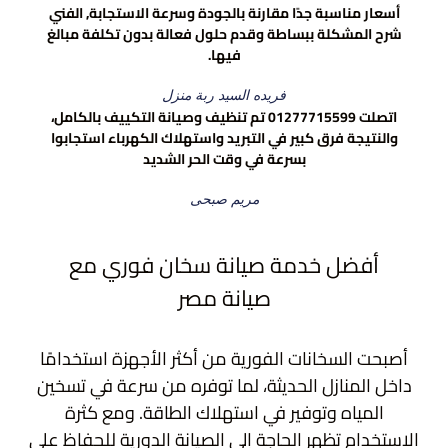
أسعار مناسبة جدًا مقارنة بالجودة وسرعة الاستجابة, الفني
شرح المشكلة ببساطة وقدم حلول فعالة بدون تكلفة مبالغ
فيها.
فريده السيد ربة منزل
اتصلت 01277715599 تم تنظيف وصيانة التكييف بالكامل،
والنتيجة فرق كبير في التبريد واستهلاك الكهرباء استجابوا
بسرعة في وقت الحر الشديد
مريم صبحى
أفضل خدمة صيانة سخان فوري مع
صيانة مصر
أصبحت السخانات الفورية من أكثر الأجهزة استخدامًا
داخل المنازل الحديثة، لما توفره من سرعة في تسخين
المياه وتوفير في استهلاك الطاقة. ومع كثرة
الاستخدام تظهر الحاجة إلى الصيانة الدورية للحفاظ على